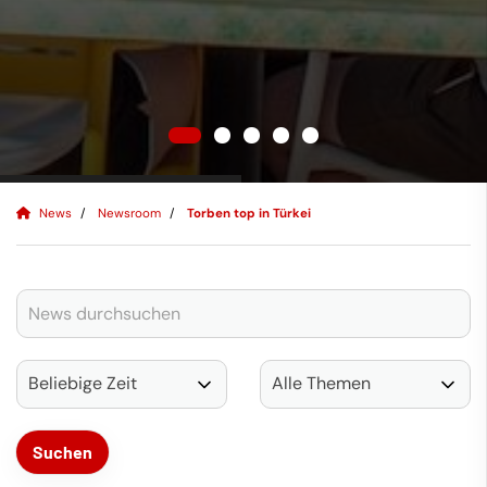
News
Newsroom
Torben top in Türkei