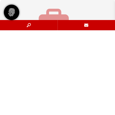
Geschäftsstelle
Tennisgemeinschaft Hannover e.V.
Bischofsholer Damm 97
30173 Hannover
info@tghannover.de