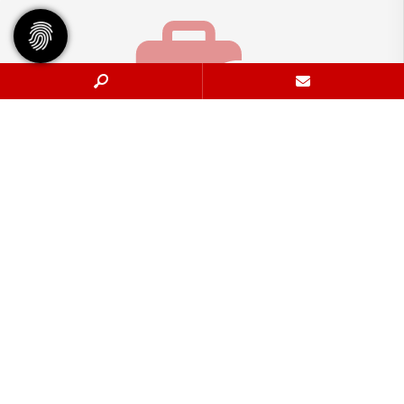
Geschäftsstelle
Tennisgemeinschaft Hannover e.V.
Bischofsholer Damm 97
30173 Hannover
info@tghannover.de