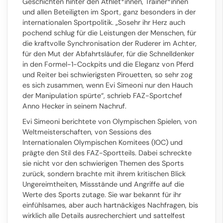
Geschichten hinter den Athlet*innen, Trainer*innen
und allen Beteiligten im Sport, ganz besonders in der
internationalen Sportpolitik. „Sosehr ihr Herz auch
pochend schlug für die Leistungen der Menschen, für
die kraftvolle Synchronisation der Ruderer im Achter,
für den Mut der Abfahrtsläufer, für die Schnelldenker
in den Formel-1-Cockpits und die Eleganz von Pferd
und Reiter bei schwierigsten Pirouetten, so sehr zog
es sich zusammen, wenn Evi Simeoni nur den Hauch
der Manipulation spürte“, schrieb FAZ-Sportchef
Anno Hecker in seinem Nachruf.
Evi Simeoni berichtete von Olympischen Spielen, von
Weltmeisterschaften, von Sessions des
Internationalen Olympischen Komitees (IOC) und
prägte den Stil des FAZ-Sportteils. Dabei schreckte
sie nicht vor den schwierigen Themen des Sports
zurück, sondern brachte mit ihrem kritischen Blick
Ungereimtheiten, Missstände und Angriffe auf die
Werte des Sports zutage. Sie war bekannt für ihr
einfühlsames, aber auch hartnäckiges Nachfragen, bis
wirklich alle Details ausrecherchiert und sattelfest