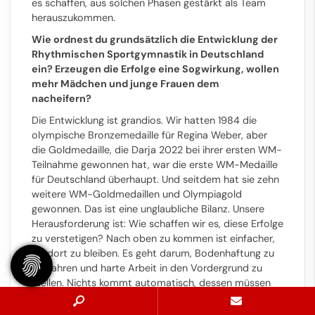
es schaffen, aus solchen Phasen gestärkt als Team
herauszukommen.
Wie ordnest du grundsätzlich die Entwicklung der
Rhythmischen Sportgymnastik in Deutschland
ein? Erzeugen die Erfolge eine Sogwirkung, wollen
mehr Mädchen und junge Frauen dem
nacheifern?
Die Entwicklung ist grandios. Wir hatten 1984 die
olympische Bronzemedaille für Regina Weber, aber
die Goldmedaille, die Darja 2022 bei ihrer ersten WM-
Teilnahme gewonnen hat, war die erste WM-Medaille
für Deutschland überhaupt. Und seitdem hat sie zehn
weitere WM-Goldmedaillen und Olympiagold
gewonnen. Das ist eine unglaubliche Bilanz. Unsere
Herausforderung ist: Wie schaffen wir es, diese Erfolge
zu verstetigen? Nach oben zu kommen ist einfacher,
als dort zu bleiben. Es geht darum, Bodenhaftung zu
bewahren und harte Arbeit in den Vordergrund zu
stellen. Nichts kommt automatisch, dessen müssen
wir uns bewusst sein. Wir sind sicherlich ein wenig
erfolgsverwöhnt. Die Ansprüche wachsen, manche