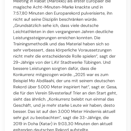
Meeting in Rabat (Marokko) als erster Europäer die
magische Acht-Minuten-Marke knackte und in
7:57,80 Minuten den Europarekord pulverisierte, ihn
nicht auf seine Disziplin beschränken würde.
„Grundsätzlich sehe ich, dass viele deutsche
Leichtathleten in den vergangenen Jahren deutliche
Leistungssteigerungen erreichen konnten. Die
Trainingsmethodik und das Material haben sich so
sehr verbessert, dass körperliche Voraussetzungen
nicht mehr die entscheidende Rolle spielen“, sagt der
29-Jährige von der LAV Stadtwerke Tübingen. Und
bessere Leistungen sorgten dafür, dass die
Konkurrenz mitgezogen würde. „2025 war es zum
Beispiel Mo Abdilaahi, der uns mit seinem deutschen
Rekord über 5.000 Meter inspiriert hat“, sagt er. Gesa,
die für den Verein Silvesterlauf Trier an den Start geht,
sieht das ähnlich. „Konkurrenz belebt nun einmal das
Geschäft, und je mehr starke Leute wir haben, desto
besser. Das ist auf den 3.000 Meter Hindernis aktuell
sehr gut zu beobachten“, sagt die 33-Jährige, die
2019 in Doha (Katar) in 9:03,30 Minuten den aktuell
geltenden deutschen Rekord aufstellte.