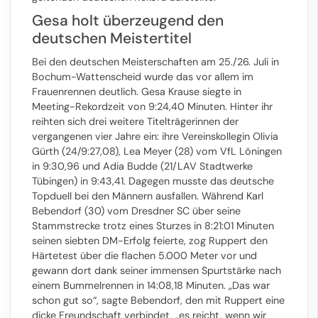
Gesa holt überzeugend den
deutschen Meistertitel
Bei den deutschen Meisterschaften am 25./26. Juli in
Bochum-Wattenscheid wurde das vor allem im
Frauenrennen deutlich. Gesa Krause siegte in
Meeting-Rekordzeit von 9:24,40 Minuten. Hinter ihr
reihten sich drei weitere Titelträgerinnen der
vergangenen vier Jahre ein: ihre Vereinskollegin Olivia
Gürth (24/9:27,08), Lea Meyer (28) vom VfL Löningen
in 9:30,96 und Adia Budde (21/LAV Stadtwerke
Tübingen) in 9:43,41. Dagegen musste das deutsche
Topduell bei den Männern ausfallen. Während Karl
Bebendorf (30) vom Dresdner SC über seine
Stammstrecke trotz eines Sturzes in 8:21:01 Minuten
seinen siebten DM-Erfolg feierte, zog Ruppert den
Härtetest über die flachen 5.000 Meter vor und
gewann dort dank seiner immensen Spurtstärke nach
einem Bummelrennen in 14:08,18 Minuten. „Das war
schon gut so“, sagte Bebendorf, den mit Ruppert eine
dicke Freundschaft verbindet, „es reicht, wenn wir