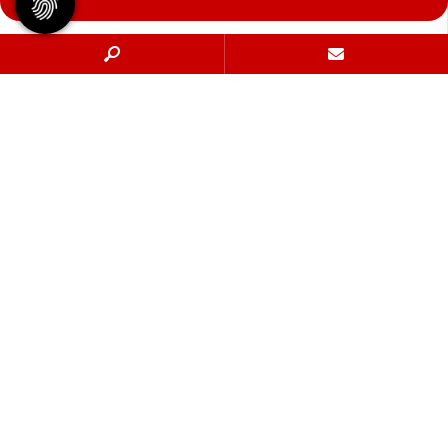
Geschäftsstelle
Tennisgemeinschaft Hannover e.V.
Bischofsholer Damm 97
30173 Hannover
info@tghannover.de