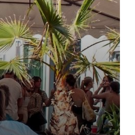
rvice
lles zur Mitgliedschaft
latzbuchung
pielregeln