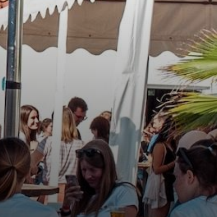
Sportangebote finden
Se
V.
Trainingszeiten
A
Tennis
P
Pickleball
S