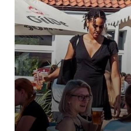
Geschäftsstelle
Tennisgemeinschaft Hannover e.
Bischofsholer Damm 97
30173 Hannover
info@tghannover.de