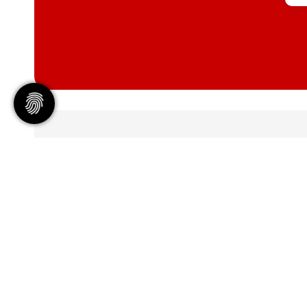
Geschäftsstelle
Tennisgemeinschaft Hannover e
Bischofsholer Damm 97
30173 Hannover