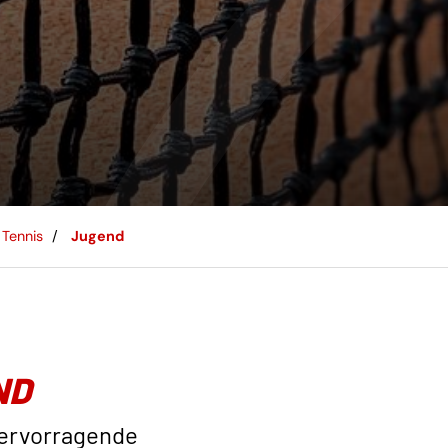
Tennis
Jugend
ND
hervorragende