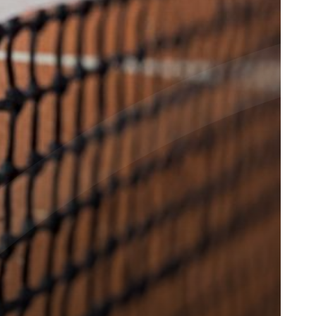
rvice
lles zur Mitgliedschaft
latzbuchung
pielregeln