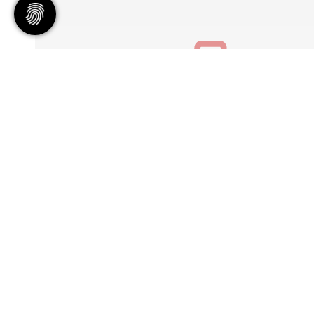
Geschäftsstelle
Tennisgemeinschaft Hannover e
Bischofsholer Damm 97
30173 Hannover
info@tghannover.de
© 2026 - Tennisgemeinschaft Hannover