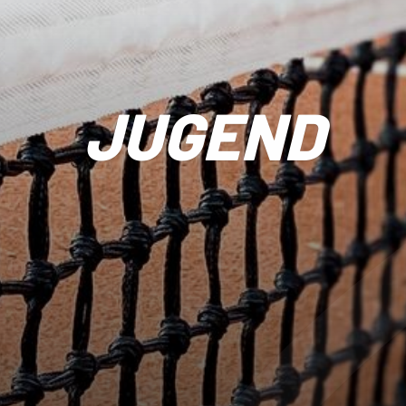
JUGEND
Sportangebote finden
Se
V.
Trainingszeiten
A
Tennis
P
Pickleball
S