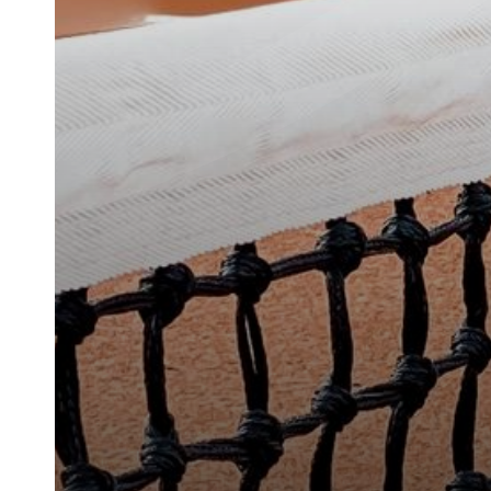
Geschäftsstelle
Tennisgemeinschaft Hannover e.
Bischofsholer Damm 97
30173 Hannover
info@tghannover.de