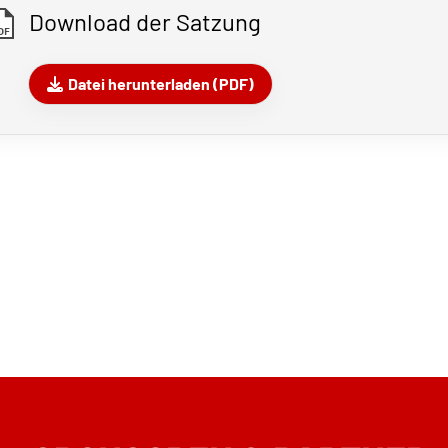
Download der Satzung
DF
Datei herunterladen (PDF)
Sportangebote finden
Se
V.
Trainingszeiten
A
Tennis
P
Pickleball
S