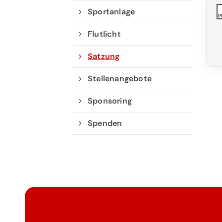
Sportanlage
P
Flutlicht
Geschäftsstelle
Satzung
Tennisgemeinschaft Hannover e.
Bischofsholer Damm 97
Stellenangebote
30173 Hannover
Sponsoring
info@tghannover.de
Spenden