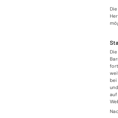
Die
Her
mög
St
Die
Bar
for
wei
bei
und
auf
Web
Nac