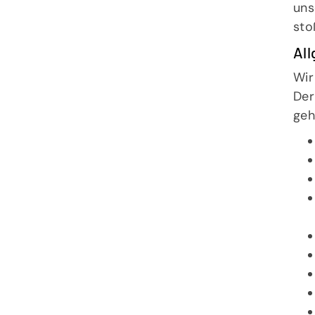
uns
Tennisgemeinschaft Hannover e.
sto
Bischofsholer Damm 97
30173 Hannover
Al
info@tghannover.de
Wir
Der
geh