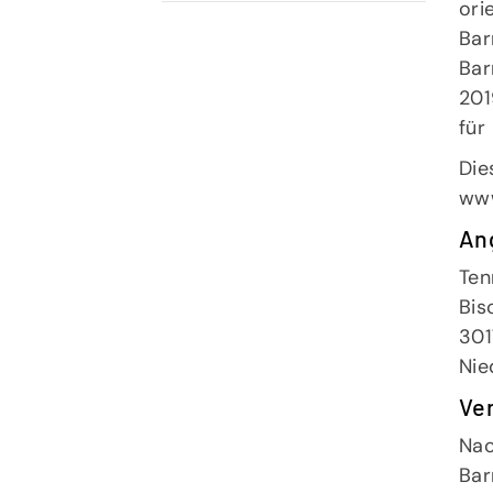
ori
Bar
Bar
201
für
Die
www
An
Ten
Bis
301
Nie
Ver
Nac
Geschäftsstelle
Bar