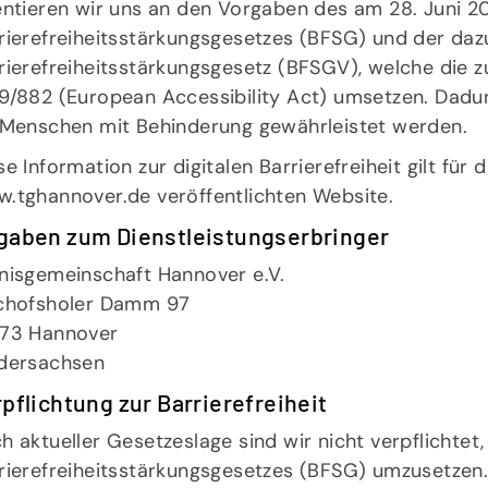
entieren wir uns an den Vorgaben des am 28. Juni 20
rierefreiheitsstärkungsgesetzes (BFSG) und der da
rierefreiheitsstärkungsgesetz (BFSGV), welche die z
9/882 (European Accessibility Act) umsetzen. Dadurch
 Menschen mit Behinderung gewährleistet werden.
se Information zur digitalen Barrierefreiheit gilt für
.tghannover.de
veröffentlichten Website.
gaben zum Dienstleistungserbringer
nisgemeinschaft Hannover e.V.
chofsholer Damm 97
73 Hannover
dersachsen
pflichtung zur Barrierefreiheit
h aktueller Gesetzeslage sind wir nicht verpflichtet
Sportangebote finden
Se
rierefreiheitsstärkungsgesetzes (BFSG) umzusetzen. 