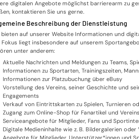
ere digitalen Angebote möglichst barrierearm zu gest
V.
Trainingszeiten
A
ßen, kontaktieren Sie uns gerne.
Tennis
P
Pickleball
S
lgemeine Beschreibung der Dienstleistung
 bieten auf unserer Website Informationen und digit
 Fokus liegt insbesondere auf unserem Sportangebot
ören unter anderem:
Aktuelle Nachrichten und Meldungen zu Teams, Spi
Informationen zu Sportarten, Trainingszeiten, Man
Informationen zur Platzubuchung über eBusy
Vorstellung des Vereins, seiner Geschichte und sei
Engagements
Verkauf von Eintrittskarten zu Spielen, Turnieren 
Zugang zum Online-Shop für Fanartikel und Verein
Serviceangebote für Mitglieder, Fans und Sportinte
Digitale Medieninhalte wie z. B. Bildergalerien oder
Angebote für Mitglieder, Unterstützer*innen und Sp