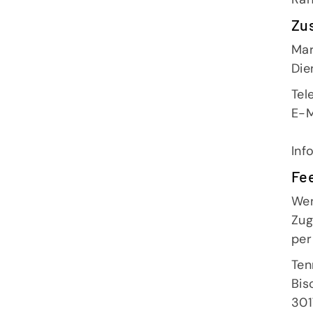
Zu
Mar
Die
Tel
E-M
Inf
Fe
Wen
Zug
per
Ten
Bis
301