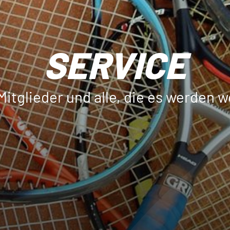
SERVICE
Mitglieder und alle, die es werden w
Sportangebote finden
Se
V.
Trainingszeiten
A
Tennis
P
Pickleball
S