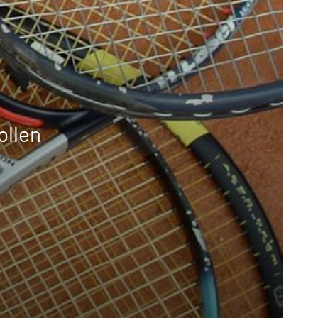
ollen
rvice
lles zur Mitgliedschaft
latzbuchung
pielregeln