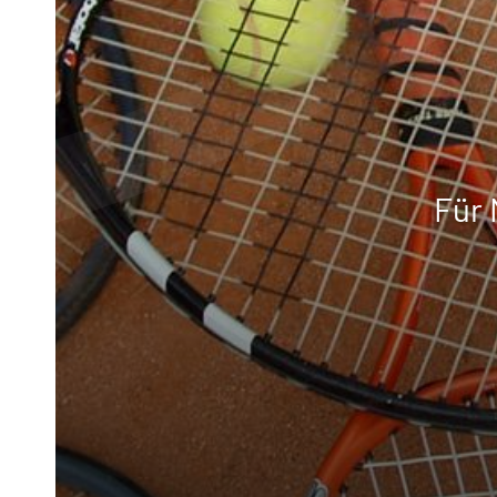
Für 
Geschäftsstelle
Tennisgemeinschaft Hannover e.
Bischofsholer Damm 97
30173 Hannover
info@tghannover.de