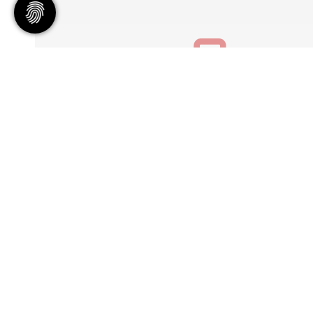
Geschäftsstelle
Tennisgemeinschaft Hannover e
Bischofsholer Damm 97
30173 Hannover
info@tghannover.de
© 2026 - Tennisgemeinschaft Hannover