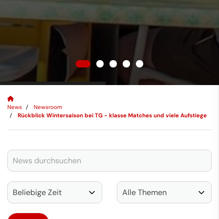
News
Newsroom
Rückblick Wintersaison bei TG - klasse Matches und viele Aufstiege