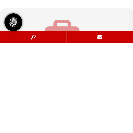
Geschäftsstelle
Tennisgemeinschaft Hannover e.V.
Bischofsholer Damm 97
30173 Hannover
info@tghannover.de