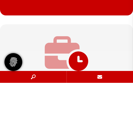
Geschäftsstelle
Tennisgemeinschaft Hannover e.V.
Bischofsholer Damm 97
30173 Hannover
info@tghannover.de