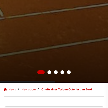
News
Newsroom
Cheftrainer Torben Otto fest an Bord